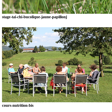
stage-tai-chi-bucolique-jaune-papillonj
cours-nutrition-bis